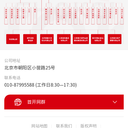
媒体聚
视频新
非经资
城市更
房地产
公司地址
物业管
北京市朝阳区小营路25号
建筑工
联系电话
境外业
010-87995588 (工作日8:30—17:30)
投资与
首开网群
党建工
纪检监
网站地图
联系我们
版权声明