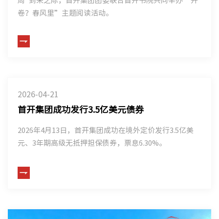
周"到来之际，首开集团团委联合首开书院共同举办“开
卷？春风里”主题阅读活动。
2026-04-21
首开集团成功发行3.5亿美元债券
2026年4月13日，首开集团成功在境外定价发行3.5亿美
元、3年期高级无抵押担保债券，票息6.30%。