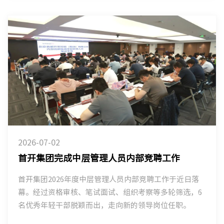
非经服
2026-07-02
首开集团完成中层管理人员内部竞聘工作
首开集团2026年度中层管理人员内部竞聘工作于近日落
幕。经过资格审核、笔试面试、组织考察等多轮筛选，6
名优秀年轻干部脱颖而出，走向新的领导岗位任职。