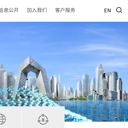
信息公开
加入我们
客户服务
EN
房地产
物业服务
非经服务