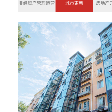
非经资产管理运营
城市更新
房地产