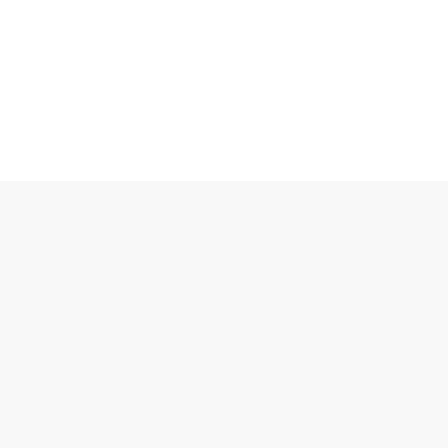
首开集
10月1
业博览会