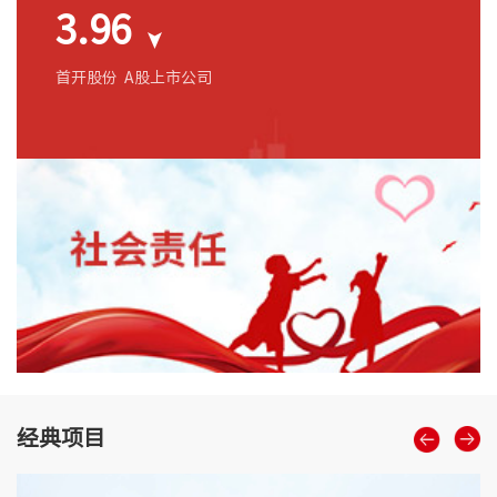
群团工
3.96
2026-07-02
行走的课堂 首开城运集团走进皇城街巷 感受历史文化
首开股份 A股上市公司
首开集团成功发行3.5亿美元债券
2026-07-01
首开书院发布会活动
博物馆里的首开人
核心理
首开集团成功发行3.5亿美元债券
2026-04-21
品牌标
文化动
社会责
榜样力
经典项目
房地产
物业服