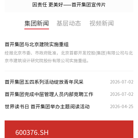
媒体聚
因责任 更美好——首开集团宣传片
视频新
集团新闻
基层动态
视频新闻
非经资
首开集团与北京建院实施重组
城市更
经报北京市委、市政府批准，北京首都开发控股(集团)有限公司与北
房地产
京市建筑设计研究院股份有限公司实施重组。
物业管
建筑工
首开集团五四系列活动绽放青年风采
2026-07-02
境外业
首开集团完成中层管理人员内部竞聘工作
2026-07-02
投资与
世界读书日 首开集团举办主题阅读活动
2026-04-25
多措并举丨首开城运集团全力织密防汛“安全网”
党建工
首开城运集团紧盯防汛关键环节，扎实开展隐患排查、物资储备、
600376.SH
纪检监
安全培训、应急演练等工作，全方位织密汛期安全防护网。