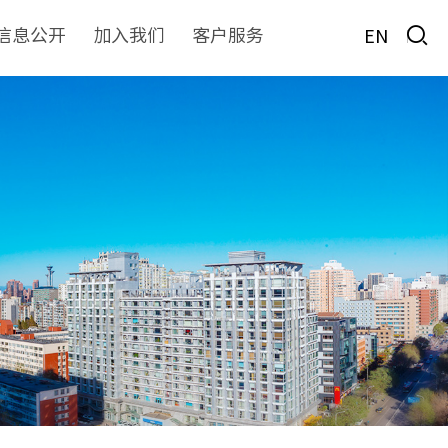
信息公开
加入我们
客户服务
EN
房地产
物业服务
非经服务