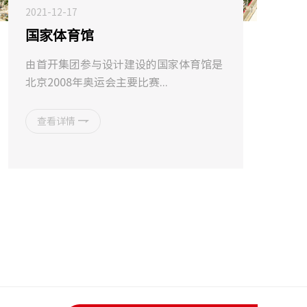
2021-12-17
国家体育馆
由首开集团参与设计建设的国家体育馆是
北京2008年奥运会主要比赛...
查看详情