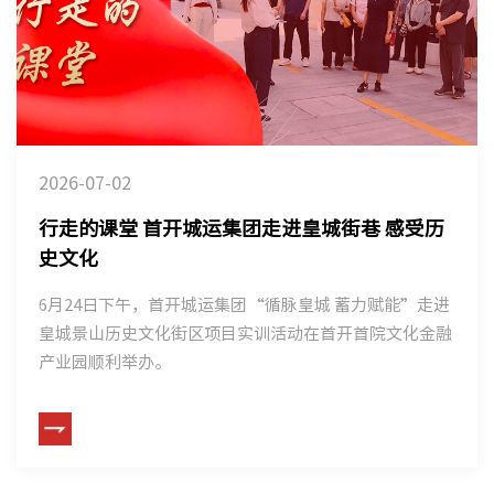
媒体聚
视频新
非经资
城市更
2026-07-02
房地产
行走的课堂 首开城运集团走进皇城街巷 感受历
物业管
史文化
建筑工
6月24日下午，首开城运集团“循脉皇城 蓄力赋能”走进
境外业
皇城景山历史文化街区项目实训活动在首开首院文化金融
投资与
产业园顺利举办。
党建工
纪检监