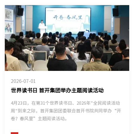
群团工
核心理
品牌标
文化动
社会责
榜样力
2026-07-01
世界读书日 首开集团举办主题阅读活动
4月23日，在第31个世界读书日、2026年"全民阅读活动
周"到来之际，首开集团团委联合首开书院共同举办“开
卷？春风里”主题阅读活动。
房地产
物业服