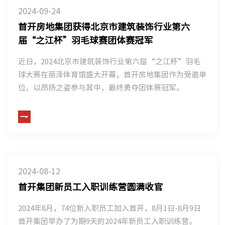
2024-09-24
首开房地集团获得北京市建筑装饰行业第六
届“之江杯”羽毛球赛团体赛冠军
近日，2024北京市建筑装饰行业第六届“之江杯”羽毛
球大赛在丽泽体育馆盛大开幕，首开房地集团作为受邀单
位，以昂扬之姿参与其中，最终勇夺团体赛冠军。
2024-08-12
首开集团新员工入职训练营圆满收官
2024年8月，74位新入职员工加入首开，8月1日-8月9日
首开集团举办了为期9天的2024年新员工入职训练营。