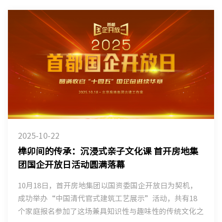
2025-10-22
榫卯间的传承：沉浸式亲子文化课 首开房地集
团国企开放日活动圆满落幕
10月18日，首开房地集团以国资委国企开放日为契机，
成功举办“中国清代官式建筑工艺展示”活动，共有18
个家庭报名参加了这场兼具知识性与趣味性的传统文化之