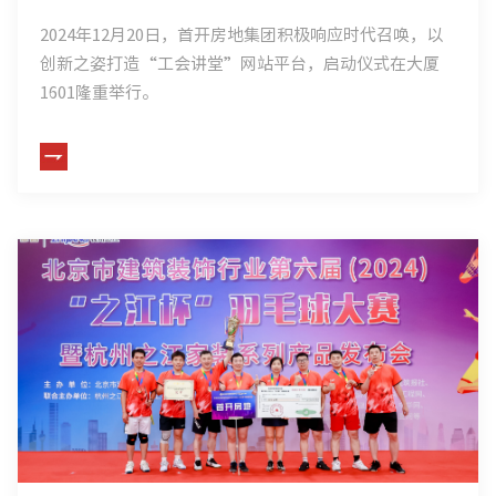
2024年12月20日，首开房地集团积极响应时代召唤，以
创新之姿打造“工会讲堂”网站平台，启动仪式在大厦
1601隆重举行。