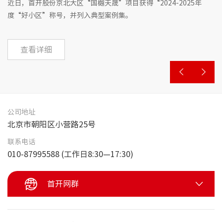
近日，首开股份京北大区“国樾天晟”项目获得“2024-2025年
9
非经服
度“好小区”称号，并列入典型案例集。
—
认
被
设
查看详细
认
公司地址
北京市朝阳区小营路25号
联系电话
010-87995588 (工作日8:30—17:30)
首开网群