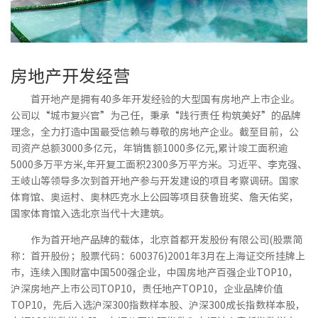
媒体聚
视频新
房地产开发经营
非经资
首开地产是拥有40多年开发经验的大型国有房地产上市企业。
城市更
公司以“城市复兴官”为己任，秉承“践行责任 构筑美好”的品牌
理念，全力打造中国最受信赖与尊敬的房地产企业。截至目前，公
房地产
司资产总额3000多亿元，年销售额1000多亿元,累计竣工面积逾
物业管
5000多万平方米,年开复工面积2300多万平方米。习近平、李克强、
建筑工
王岐山等领导多次到首开地产参与开发建设的项目考察调研。国家
体育馆、奥运村、奥林匹克水上公园等项目获鲁班奖、詹天佑奖，
境外业
国家体育馆入选北京当代十大建筑。
投资与
作为首开地产品牌的载体，北京首都开发股份有限公司(股票简
称：首开股份；股票代码：600376)2001年3月在上海证交所挂牌上
市，连续入围财富中国500强企业，中国房地产百强企业TOP10，
党建工
沪深房地产上市公司TOP10，责任地产TOP10，企业品牌价值
TOP10，先后入选沪深300指数样本股、沪深300成长指数样本股，
纪检监