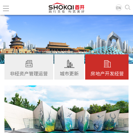
EN
集团简
领导团
历史沿
非经资产管理运营
城市更新
房地产开发经营
组织架
企业荣
经典项
集团新
基层动