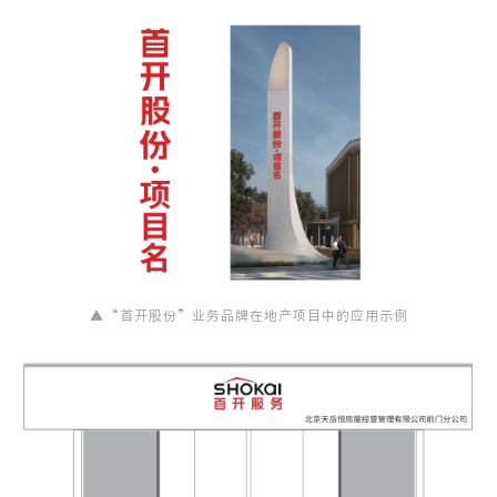
▲“首开股份”业务品牌在地产项目中的应用示例