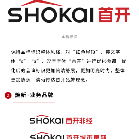
媒体聚
视频新
▲新标识
非经资
城市更
保持品牌标识整体风格，对“红色屋顶”、英文字
房地产
体“s”“a”、汉字字体“首开”进行优化微调。优
物业管
化后的品牌标识更加简洁舒展，更加明亮时尚，整体
建筑工
更加协调，清晰传达首开品牌理念。
境外业
焕新·业务品牌
2
投资与
党建工
纪检监