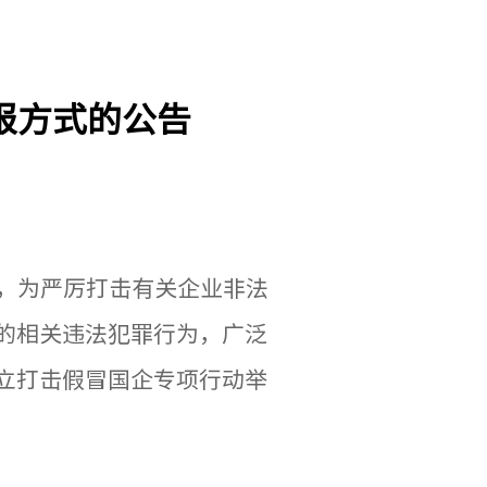
报方式的公告
，为严厉打击有关企业非法
的相关违法犯罪行为，广泛
立打击假冒国企专项行动举