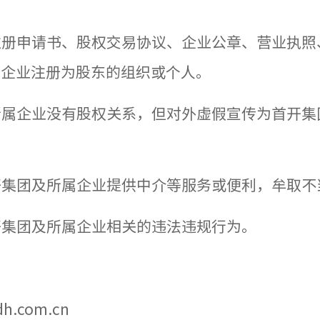
注册申请书、股权交易协议、企业公章、营业执照
属企业注册为股东的组织或个人。
所属企业没有股权关系，但对外虚假宣传为首
开
集
开
集团及所属企业提供中介等服务或便利，牟取不
开
集团及所属企业相关的违法违规行为。
dh.com.cn