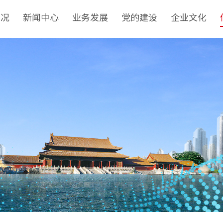
概况
新闻中心
业务发展
党的建设
企业文化
介
集团新闻
非经资产管理运营
党建工作
核心理念
队
基层动态
城市更新
纪检监察
品牌标识
革
媒体聚焦
房地产开发经营
群团工作
文化动态
构
视频新闻
物业管理与服务
社会责任
誉
建筑工程
榜样力量
目
境外业务
投资与资产管理