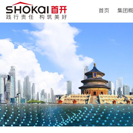
首页
集团
集团简
领导团
历史沿
组织架
企业荣
经典项