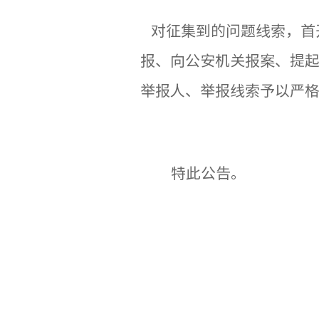
对征集到的问题线索，首
报、向公安机关报案、提
举报人、举报线索予以严
特此公告。