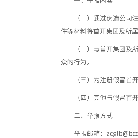
一、举报内容
（一）通过伪造公司
件等材料将首
开
集团及所
（二）与首
开
集团及
众的行为。
（
三
）为注册假冒首
（
四
）其他与假冒首
二、举报
方式
举报邮箱：
zcglb@bc