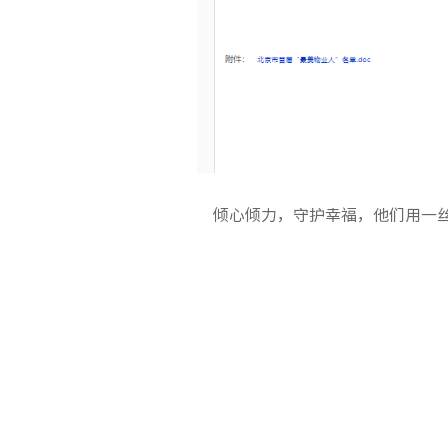
倾心倾力，守护幸福，他们用一丝