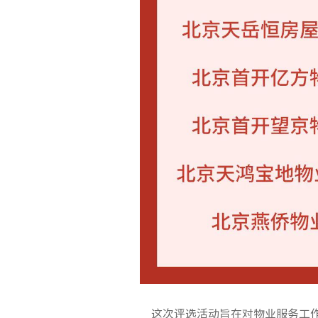
这次评选活动旨在对物业服务工作