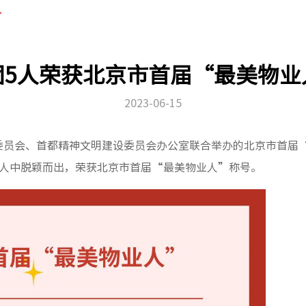
讯
团5人荣获北京市首届“最美物业
2023-06-15
员会、首都精神文明建设委员会办公室联合举办的北京市首届
选人中脱颖而出，荣获北京市首届“最美物业人”称号。