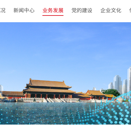
概况
新闻中心
业务发展
党的建设
企业文化
介
集团新闻
非经资产管理运营
党建工作
核心理念
队
基层动态
城市更新
纪检监察
品牌标识
革
媒体聚焦
房地产开发经营
群团工作
文化动态
构
视频新闻
物业管理与服务
社会责任
誉
建筑工程
榜样力量
目
境外业务
投资与资产管理