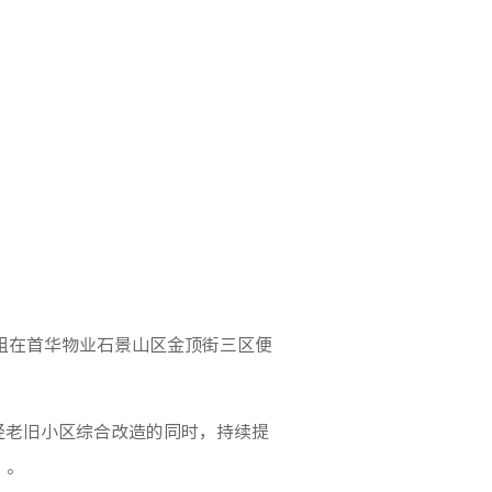
组在首华物业石景山区金顶街三区便
经老旧小区综合改造的同时，持续提
”。