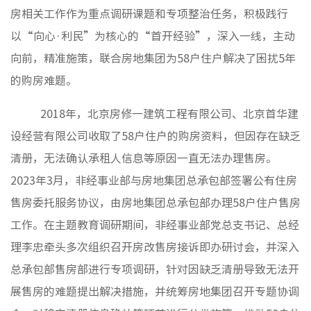
媒体聚
房相关工作作为重点调研课题和专项整治任务，积极践行
视频新
以“向心·利民”为核心的“首开经验”，深入一线，主动
向前，精准施策，联合房地集团为58户住户解决了困扰5年
的购房难题。
非经资
城市更
2018年，北京房修一建筑工程有限公司、北京首华建
房地产
设经营有限公司收取了58户住户的购房资料，但因存在缺乏
物业管
清册，无法确认承租人信息等原因一直无法办理售房。
建筑工
2023年3月，非经事业部与房地集团总承包部签署公有住房
境外业
售房委托服务协议，由房地集团总承包部办理58户住户售房
投资与
工作。在主题教育调研期间，非经事业部党总支书记、总经
理李忠牵头多次组织召开房改售房接诉即办研讨会，并深入
总承包部售房部进行专项调研，针对因缺乏清册导致无法开
党建工
展售房的难题提出解决措施，并统筹房地集团召开专题协调
纪检监