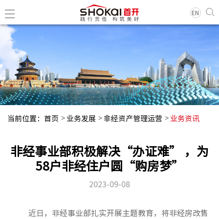
EN
集团简
领导团
历史沿
当前位置：
首页
业务发展
非经资产管理运营
业务资讯
组织架
企业荣
非经事业部积极解决“办证难” ，为
经典项
58户非经住户圆“购房梦”
2023-09-08
集团新
基层动
近日，非经事业部扎实开展主题教育，将非经房改售