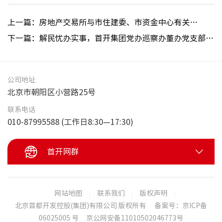
上一篇：房地产交易所与市住建委、市资金中心有关部门召开非经资产资金业务专题会议
下一篇：解民忧办实事，首开集团党办巡察办董办党支部与交易所党支部开展联建活动
公司地址
北京市朝阳区小营路25号
联系电话
010-87995588 (工作日8:30—17:30)
首开网群
网站地图
联系我们
版权声明
北京首都开发控股(集团)有限公司 版权所有
备案号：京ICP备
06025005 号
京公网安备11010502046773号