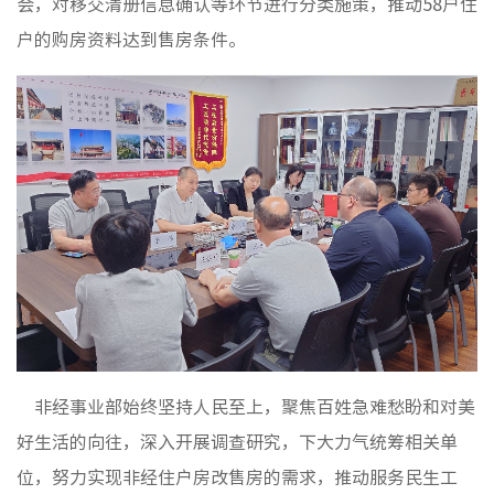
会，对移交清册信息确认等环节进行分类施策，推动58户住
群团工
户的购房资料达到售房条件。
核心理
品牌标
文化动
社会责
榜样力
非经事业部始终坚持人民至上，聚焦百姓急难愁盼和对美
好生活的向往，深入开展调查研究，下大力气统筹相关单
房地产
位，努力实现非经住户房改售房的需求，推动服务民生工
物业服