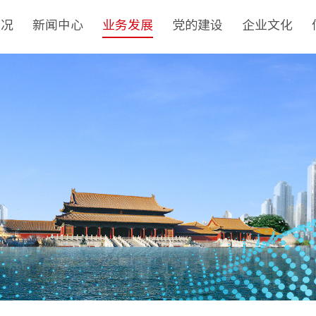
概况
新闻中心
业务发展
党的建设
企业文化
介
集团新闻
非经资产管理运营
党建工作
核心理念
队
基层动态
城市更新
纪检监察
品牌标识
革
媒体聚焦
房地产开发经营
群团工作
文化动态
构
视频新闻
物业管理与服务
社会责任
誉
建筑工程
榜样力量
目
境外业务
投资与资产管理