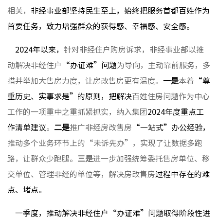
媒体聚
相关，
非经事业部坚持民生至上，始终把服务首都百姓作为
视频新
首要任务，致力增强群众的获得感、幸福感、安全感
。
2024年以来，
针对非经住户购房诉求，非经事业部以推
非经资
动解决非经住户
“办证难”问题
为导向，主动靠前服务，多
城市更
措并举加大售房力度，让房改售房更有温度。
一是
本着
“尊
房地产
重历史、实事求是”的原则，把解决
百姓住房问题作为中心
物业管
工作的一项重中之重抓紧抓实，纳入集团
2024年度重点工
建筑工
作清单建议
。
二是
推广非经房改售房
“一站式”办公经验，
境外业
推动多个业务环节上的“未诉先办”，实现了让数据多跑
投资与
路，让群众少跑腿。
三是
进一步加强统筹委托售房单位、移
交单位、管理非经的单位等，解决房改售房
过程中存在的难
点、堵点。
党建工
纪检监
一季度，推动解决非经住户“办证难”问题取得阶段性进