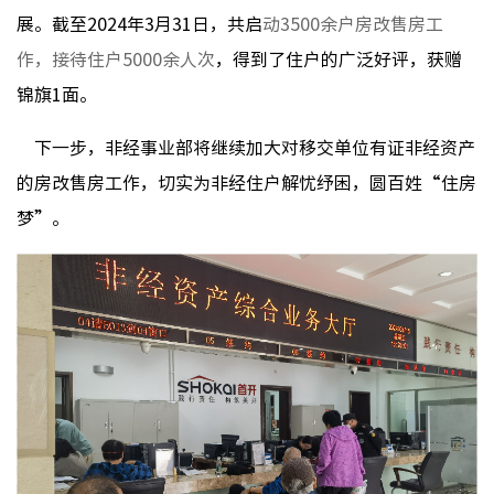
群团工
展。截至2024年3月31日，共启
动3500余户房改售房工
作，接待住户5000余人次
，
得到了住户的广泛好评，获赠
锦旗1面。
核心理
下一步，非经事业部将继续加大对移交单位有证非经资产
品牌标
的房改售房工作，切实为非经住户解忧纾困，圆百姓
“住房
文化动
社会责
梦”。
榜样力
房地产
物业服