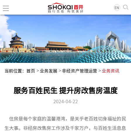
EN
集团简
领导团
历史沿
当前位置：
首页
业务发展
非经资产管理运营
业务资讯
组织架
企业荣
服务百姓民生 提升房改售房温度
经典项
2024-04-22
集团新
住房是每个家庭的温馨港湾，是关乎老百姓切身福祉的民
基层动
生大事。非经房改售房工作涉及千家万户，与百姓生活息息