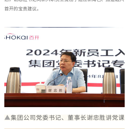
非经服
首开的宝贵建议。
▲
集团公司党委书记、董事长谢忠胜讲党课