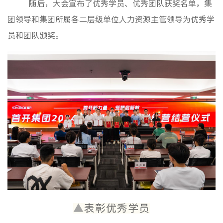
随后，大会宣布了优秀学员、优秀团队获奖名单，集
团领导和集团所属各二层级单位人力资源主管领导为优秀学
员和团队颁奖。
▲
表彰优秀学员