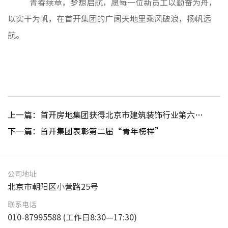
青春续章，梦想启航，愿每一位新员工以勤奋为舟，
以实干为帆，在首开集团的广阔天地里乘风破浪，扬帆远
航。
上一篇：首开房地集团获得北京市建筑装饰行业第六届“之江杯”羽毛球赛团体赛冠军
下一篇：首开集团表彰第二届“青年榜样”
公司地址
北京市朝阳区小营路25号
联系电话
010-87995588 (工作日8:30—17:30)