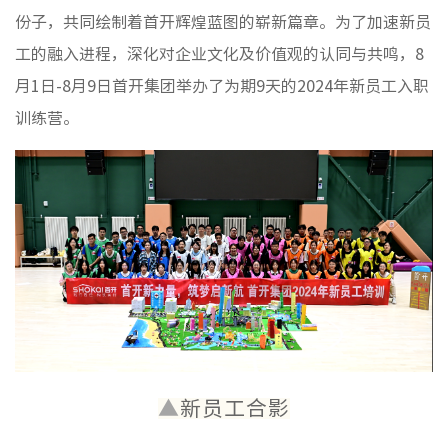
媒体聚
份子，共同绘制着首开辉煌蓝图的崭新篇章。为了加速新员
视频新
工的融入进程，深化对企业文化及价值观的认同与共鸣，8
月1日-8月9日首开集团举办了为期9天的2024年新员工入职
训练营。
非经资
城市更
房地产
物业管
建筑工
境外业
投资与
党建工
▲
新员工合影
纪检监