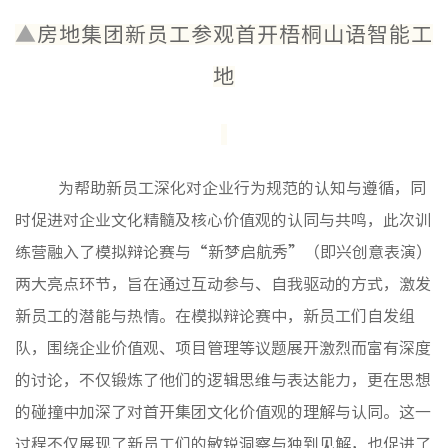
▲
房地集团新员工参观首开梧桐山语智能工
地
为帮助新员工深化对企业行为规范的认知与遵循，同
时促进对企业文化精髓及核心价值观的认同与共鸣，此次训
练营融入了模拟辩论赛与“新梦启航秀”（即兴创意表演）
两大亮点环节，旨在通过互动参与、自我驱动的方式，激发
新员工的潜能与热情。在模拟辩论赛中，新员工们自发组
队，围绕企业价值观、项目管理等议题展开激烈而富有深度
的讨论，不仅锻炼了他们的逻辑思维与表达能力，更在思想
的碰撞中加深了对首开集团文化价值观的理解与认同。这一
过程不仅展现了新员工们的敏锐洞察与独到见解，也促进了