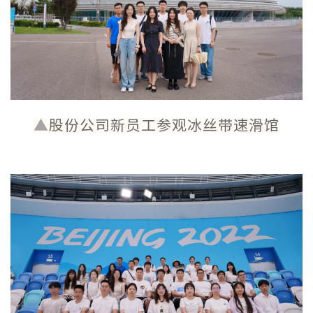
▲
股份公司新员工参观冰丝带速滑馆