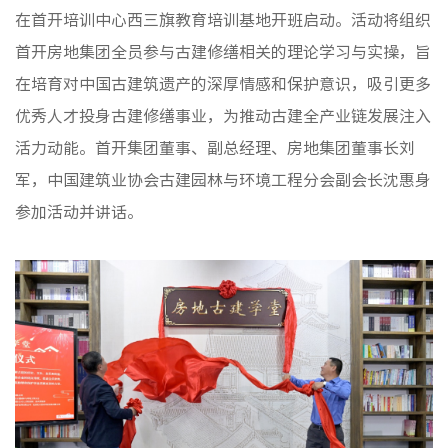
媒体聚
在首开培训中心西三旗教育培训基地开班启动。活动将组织
视频新
首开房地集团全员参与古建修缮相关的理论学习与实操，旨
在培育对中国古建筑遗产的深厚情感和保护意识，吸引更多
优秀人才投身古建修缮事业，为推动古建全产业链发展注入
非经资
活力动能。首开集团董事、副总经理、房地集团董事长刘
城市更
军，中国建筑业协会古建园林与环境工程分会副会长沈惠身
房地产
参加活动并讲话。
物业管
建筑工
境外业
投资与
党建工
纪检监