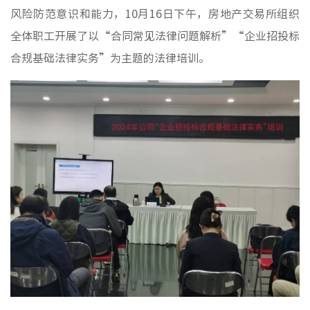
媒体聚
风险防范意识和能力，
10月16日下午，房地产交易所组织
视频新
全体职工开展了以“合同常见法律问题解析”“企业招投标
合规基础法律实务”为主题的法律培训。
非经资
城市更
房地产
物业管
建筑工
境外业
投资与
党建工
纪检监