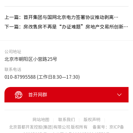
非经服
上一篇：首开集团与国网北京电力签署协议推动剥离企业办社会职能落实落地
下一篇：房改售房不再是“办证难题”房地产交易所创新服务模式
公司地址
北京市朝阳区小营路25号
联系电话
010-87995588 (工作日8:30—17:30)
首开网群
网站地图
联系我们
版权声明
北京首都开发控股(集团)有限公司 版权所有
备案号：京ICP备