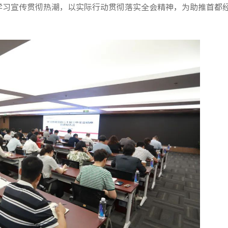
学习宣传贯彻热潮，以实际行动贯彻落实全会精神，为助推首都