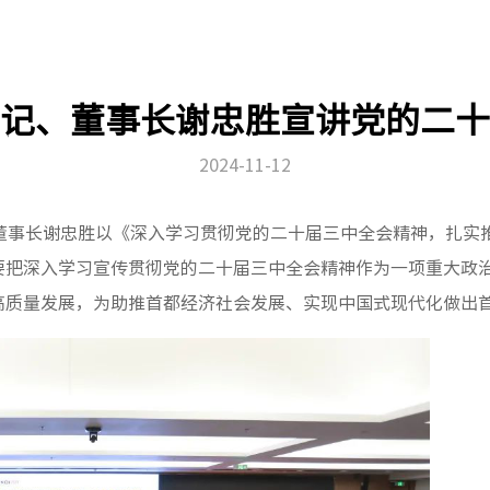
记、董事长谢忠胜宣讲党的二十
2024-11-12
、董事长谢忠胜以《深入学习贯彻党的二十届三中全会精神，扎实
要把深入学习宣传贯彻党的二十届三中全会精神作为一项重大政
高质量发展，为助推首都经济社会发展、实现中国式现代化做出