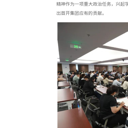
精神作为一项重大政治任务，兴起
出首开集团应有的贡献。