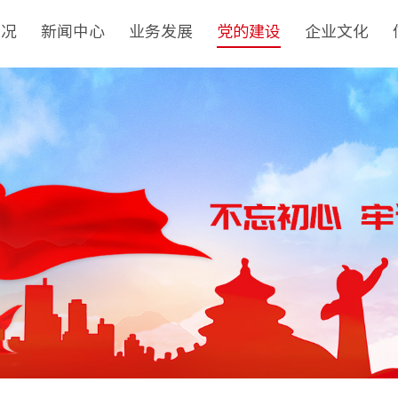
概况
新闻中心
业务发展
党的建设
企业文化
介
集团新闻
非经资产管理运营
党建工作
核心理念
队
基层动态
城市更新
纪检监察
品牌标识
革
媒体聚焦
房地产开发经营
群团工作
文化动态
构
视频新闻
物业管理与服务
社会责任
誉
建筑工程
榜样力量
目
境外业务
投资与资产管理