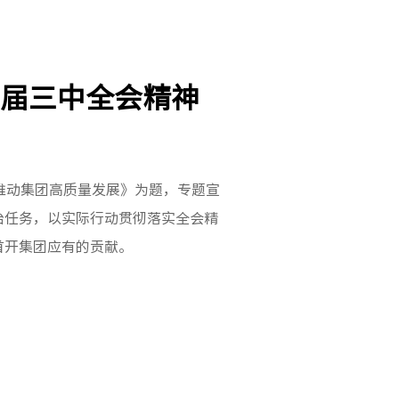
届三中全会精神
推动集团高质量发展》为题，专题宣
治任务，以实际行动贯彻落实全会精
首开集团应有的贡献。