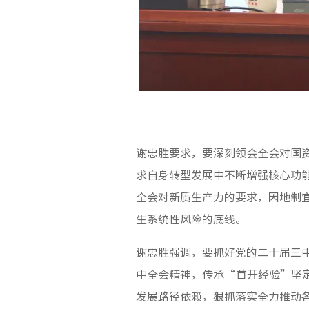
谢忠胜要求，要深刻领会全会对国
求自身转型发展中不断增强核心功
全会对新质生产力的要求，因地制
生系统性风险的底线。
谢忠胜强调，要抓好党的二十届三
中全会精神，传承“首开经验”坚
发展路径依赖，狠抓落实全力推动