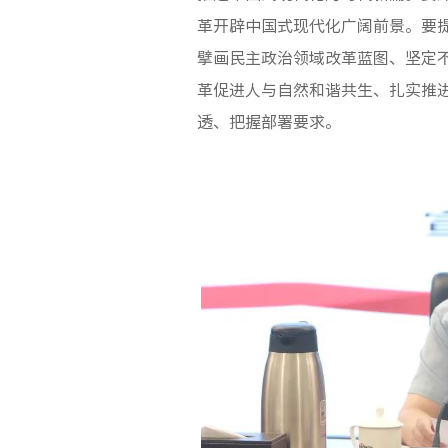
革开辟中国式现代化广阔前景。要
擘画民主政治领域改革蓝图、坚定
革促进人与自然和谐共生、扎实推
透、把握部署要求。