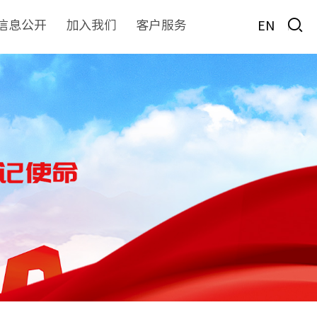
信息公开
加入我们
客户服务
EN
房地产
物业服务
非经服务