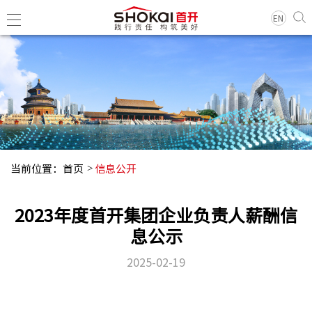
EN
集团简
领导团
历史沿
当前位置：
首页
信息公开
组织架
企业荣
2023年度首开集团企业负责人薪酬信
经典项
息公示
2025-02-19
集团新
基层动