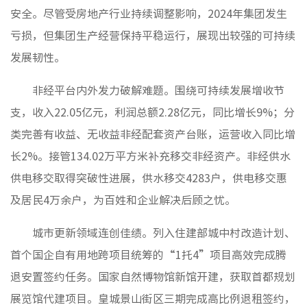
群团工
安全。尽管受房地产行业持续调整影响，2024年集团发生
亏损，但集团生产经营保持平稳运行，展现出较强的可持续
发展韧性。
核心理
非经平台内外发力破解难题。围绕可持续发展增收节
品牌标
支，收入22.05亿元，利润总额2.28亿元，同比增长9%；分
文化动
类完善有收益、无收益非经配套资产台账，运营收入同比增
社会责
榜样力
长2%。接管134.02万平方米补充移交非经资产。非经供水
供电移交取得突破性进展，供水移交4283户，供电移交惠
及居民4万余户，为百姓和企业解决后顾之忧。
城市更新领域连创佳绩。列入住建部城中村改造计划、
首个国企自有用地跨项目统筹的“1托4”项目高效完成腾
退安置签约任务。国家自然博物馆新馆开建，获取首都规划
房地产
展览馆代建项目。皇城景山街区三期完成高比例退租签约，
物业服