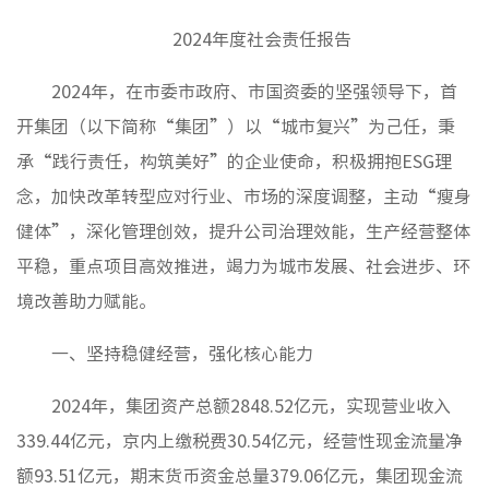
媒体聚
2024年度社会责任报告
视频新
2024年，在市委市政府、市国资委的坚强领导下，首
开集团（以下简称“集团”）以“城市复兴”为己任，秉
非经资
承“践行责任，构筑美好”的企业使命，积极拥抱ESG理
城市更
念，加快改革转型应对行业、市场的深度调整，主动“瘦身
房地产
健体”，深化管理创效，提升公司治理效能，生产经营整体
物业管
平稳，重点项目高效推进，竭力为城市发展、社会进步、环
建筑工
境改善助力赋能。
境外业
投资与
一、坚持稳健经营，强化核心能力
2024年，集团资产总额2848.52亿元，实现营业收入
党建工
339.44亿元，京内上缴税费30.54亿元，经营性现金流量净
纪检监
额93.51亿元，期末货币资金总量379.06亿元，集团现金流