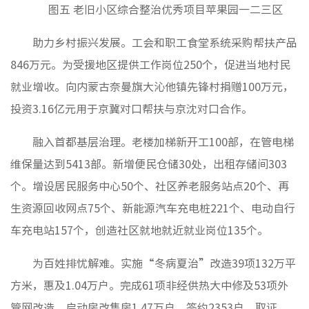
图五 老旧小区综合整治优秀项目苹果园一二三区
助力乡村振兴发展。工会和职工食堂系统采购帮扶产品
846万元。为受援地区提供工作岗位250个，促进当地村民
就业增收。向内蒙古奈曼旗大沁他镇先锋村捐赠100万元，
投资3.16亿元用于京冀对口帮扶与京沈对口合作。
融入首都基层治理。老楼加梯新开工100部，在管电梯
维保量达到5413部。新增便民仓储30处，出租存储间303
个。增设居民服务中心50个、社区养老服务站点20个、再
生资源回收网点75个、新能源汽车充电桩221个、电动自行
车充电站157个，创造社区就地就近就业岗位135个。
为百姓排忧解难。实施“冬病夏治”改造39项132万平
方米，惠及1.04万户。完成61项非经供热大中修及53项外
管网改造。启动房改售房1.47万户，签约2353户，取证