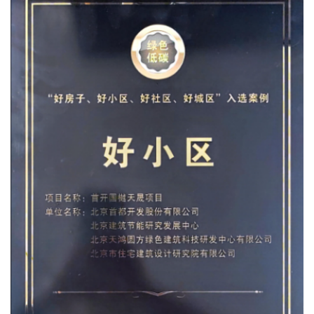
媒体聚
视频新
非经资
城市更
房地产
物业管
建筑工
境外业
投资与
党建工
纪检监