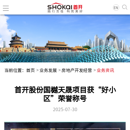
EN
集团简
领导团
历史沿
当前位置：
首页
业务发展
房地产开发经营
业务资讯
组织架
企业荣
首开股份国樾天晟项目获“好小
经典项
区”荣誉称号
2025-07-30
集团新
基层动