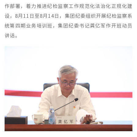
媒体聚
作部署，着力推进纪检监察工作规范化法治化正规化建
视频新
设，8月11日至8月14日，集团纪委组织开展纪检监察系
统第四期业务培训班，集团纪委书记龚亿军作开班动员
讲话。
非经资
城市更
房地产
物业管
建筑工
境外业
投资与
党建工
纪检监