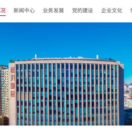
概况
新闻中心
业务发展
党的建设
企业文化
介
集团新闻
非经资产管理运营
党建工作
核心理念
队
基层动态
城市更新
纪检监察
品牌标识
革
媒体聚焦
房地产开发经营
群团工作
文化动态
构
视频新闻
物业管理与服务
社会责任
誉
建筑工程
榜样力量
目
境外业务
投资与资产管理