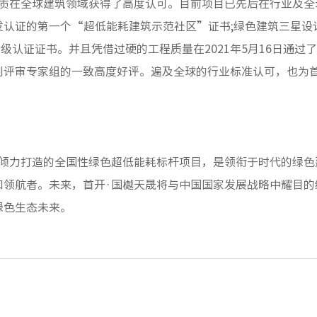
品质在全球建筑领域获得了高度认可。目前项目已先后在行业及全
认证的第一个“超低能耗建筑示范社区”证书;绿色建筑三星设计
金级认证证书。并且凭借过硬的工程质量在2021年5月16日通
到评审专家组的一致高度好评。遍及全球的行业标准认可，也为
团倾力打造的全国性绿色超低能耗标杆项目，是领衔于时代的绿色
和领航者。未来，首开·国樾天晟将与中国国家发展战略中耀目的
绿色生态未来。