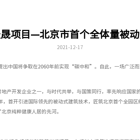
天晟项目—北京市首个全体量被动
2021-12-17
次提出中国将争取在2060年前实现“碳中和”。自此，一场广泛
房地产开发企业之一，与时代共举，与国策同行，率先响应国家
0年，首开引进国际领先的被动式建筑技术，匠筑北京首个全园区
了北京纯粹健康人居的先河。