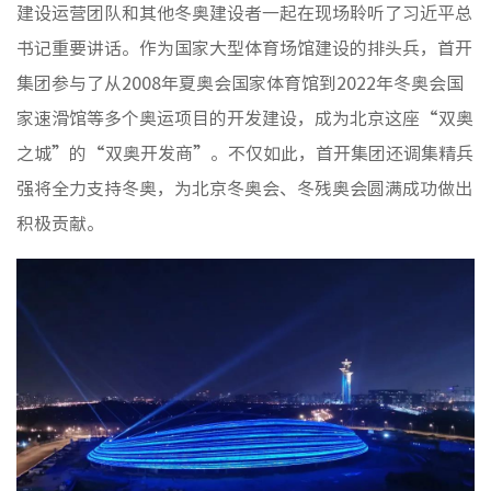
建设运营团队和其他冬奥建设者一起在现场聆听了习近平总
群团工
书记重要讲话。作为国家大型体育场馆建设的排头兵，首开
集团参与了从2008年夏奥会国家体育馆到2022年冬奥会国
核心理
家速滑馆等多个奥运项目的开发建设，成为北京这座“双奥
品牌标
之城”的“双奥开发商”。不仅如此，首开集团还调集精兵
文化动
强将全力支持冬奥，为北京冬奥会、冬残奥会圆满成功做出
社会责
积极贡献。
榜样力
房地产
物业服