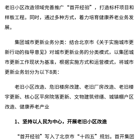
媒体聚
老旧小区改造领域完善推广“首开经验”，打造标杆项目和
视频新
样板工程。同时，通过多种方式，着力培育健康养老业务发
展。
非经资
集团城市更新业务分类：结合北京市《关于实施城市更
城市更
新行动的指导意见》对城市更新业务的分类模式，以集团城
房地产
市更新工作现状为基准，根据实施方式和运营模式，将城市
物业管
更新业务划分为以下8类：
建筑工
老旧小区改造、危旧楼房改建、老旧厂房改造、老旧楼
境外业
宇更新、核心区平房院落更新、文物建筑修缮、城镇棚户区
投资与
改造、健康养老产业
1、坚持以人民为中心，开展老旧小区改造
党建工
纪检监
“首开经验”写入了北京市“十四五”规划。首开集团