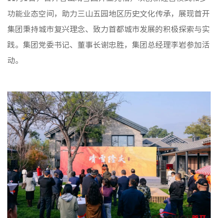
群团工
功能业态空间，助力三山五园地区历史文化传承，展现首开
集团秉持城市复兴理念、致力首都城市发展的积极探索与实
践。集团党委书记、董事长谢忠胜，集团总经理李岩参加活
核心理
动。
品牌标
文化动
社会责
榜样力
房地产
物业服