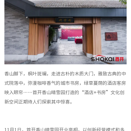
媒体聚
视频新
非经资
城市更
房地产
物业管
建筑工
香山脚下，枫叶斑斓，走进古朴的木质大门，雅致古典的中
境外业
式院落中，弥漫咖啡香气的城市书房，绿草蔓荫的酒店客房
投资与
映入眼帘……首开香山晴雪园打造的“酒店+书房”文化创
新空间正期待人们探索其中惊喜。
党建工
纪检监
11月1日，首开香山晴雪园开业亮相，以创新经营模式和多