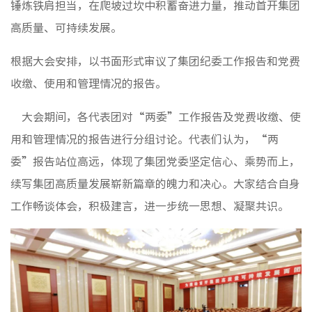
锤炼铁肩担当，在爬坡过坎中积蓄奋进力量，推动首开集团
高质量、可持续发展。
根据大会安排，以书面形式审议了集团纪委工作报告和党费
收缴、使用和管理情况的报告。
大会期间，各代表团对“两委”工作报告及党费收缴、使
用和管理情况的报告进行分组讨论。代表们认为，“两
委”报告站位高远，体现了集团党委坚定信心、乘势而上，
续写集团高质量发展崭新篇章的魄力和决心。大家结合自身
工作畅谈体会，积极建言，进一步统一思想、凝聚共识。