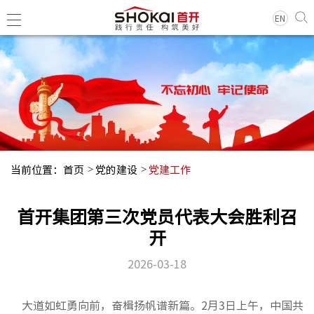
EN
集团简
领导团
历史沿
当前位置：
首页
党的建设
党建工作
组织架
企业荣
首开集团第三次党员代表大会胜利召
经典项
开
2026-03-18
集团新
基层动
大道如虹勇向前，奋楫扬帆谱新篇。2月3日上午，中国共