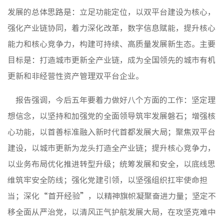
发展的总体思路是：立足功能定位，以双平台建设为核心，
强化产业链协同，着力深化改革，数字信息赋能，提升核心
能力和核心竞争力，构建可持续、高质量发展新生态。主要
目标是：打造城市更新全产业链，成为全国领先的城市有机
更新和非经营性资产管理双平台企业。
报告强调，今后五年要着力做好八个方面的工作：坚定理
想信念，以坚持和加强党的全面领导筑牢发展磐石；增强核
心功能，以首善标准融入新时代首都发展大局；聚焦双平台
建设，以城市更新为龙头打造全产业链；提升核心竞争力，
以业务布局优化推进转型升级；统筹发展和安全，以底线思
维筑牢安全防线；强化党建引领，以坚强组织扛牢使命担
当；深化“首开经验”，以精神旗帜凝聚奋进力量；坚定不
移全面从严治党，以清风正气护航发展大局，在攻坚克难中