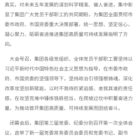
真实，对未来五年发展的谋划科学精准、催人奋进，集中彰
显了集团广大党员干部职工的共同期盼，为集团全面贯彻市
委市政府、市国资委重大决策部署，统一思想、坚定信心，
凝心聚力、砥砺奋进推进集团高质量可持续发展指明了方
向。
大会号召，集团各级党组织、全体党员干部职工要坚持以
习近平新时代中国特色社会主义思想为指导，在市委市政
府、市国资委的坚强领导下，坚持政治引领强根铸魂，深化
改革攻坚创新赋能，以时不我待的紧迫感、舍我其谁的责任
感，在攻坚克难中锤炼铁肩担当，在爬坡过坎中积蓄奋进力
量，为推动首开集团高质量、可持续发展而团结奋斗。
闭幕会后，集团第三届党委、纪委分别召开第一次全体会
议，选举了新一届党委常务委员会委员和党委书记、副书