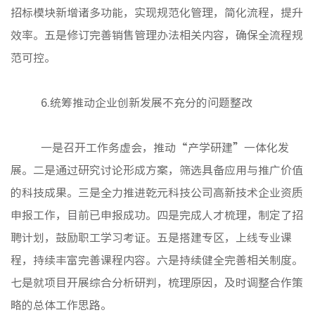
招标模块新增诸多功能，实现规范化管理，简化流程，提升
效率。五是修订完善销售管理办法相关内容，确保全流程规
范可控。
6.统筹推动企业创新发展不充分的问题整改
一是召开工作务虚会，推动
“产学研建”一体化发
展。二是
通过研究讨论形成方案，筛选具备应用与推广价值
的科技成果。三是全力推进乾元科技公司高新技术企业资质
申报工作，目前已申报成功。四是完成人才梳理，制定了招
聘计划，鼓励职工学习考证。五是搭建专区，上线专业课
程，持续丰富完善课程内容。六是持续健全完善相关制度。
七是就项目开展综合分析研判，梳理原因，及时调整合作策
略的总体工作思路。