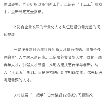
做出部署，
同步听取改革创新工作。二是在
“十五五”规划
中，
重新制定定量指标。
2.符合企业发展的专业化人才队伍建设仍需完善的问
题整改
一是按要求对青年科技创新人才进行遴选，将符合条
件的青年人才纳入遴选库。二是培养复合型人才、优化一线
青年人才，加强人才储备，推动古建技艺传承与创新，纳
入
“十五五”规划。
三是在招聘计划中明确要求，优先招聘
满足需要的人才。
3.对基层“一把手”日常监督有短板的问题整改