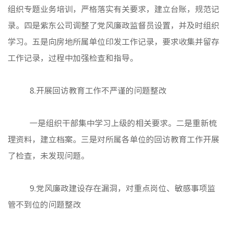
组织专题业务培训，严格落实有关要求，建立台账，规范记
录。四是紫东公司调整了党风廉政监督员设置，并及时组织
学习。五是向房地所属单位印发工作记录，要求收集并留存
工作记录，过程中加强检查和指导。
8.开展回访教育工作不严谨的问题整改
一是组织干部集中学习上级的相关要求。二是重新梳
理资料，建立档案。三是对所属各单位的回访教育工作开展
了检查，未发现问题。
9.党风廉政建设存在漏洞，对重点岗位、敏感事项监
管不到位的问题整改