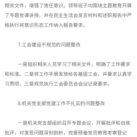
相关文件，增强了责任意识。领导班子均围绕主题教育开展
了专题党课讲授，并在民主生活会发言材料和述职报告中严
格执行将意识形态工作纳入报告要求。
7.工会建设不规范的问题整改
一是组织相关人员学习了相关文件，明确了工作要求
和标准。二是将工作手册发放给各基层工会，并要求认真学
习贯彻。三是规范执行工会委员会会议记录要求。
8.机关党支部党建工作不扎实的问题整改
一是机关党支部组织召开专题会议，开展批评和自我
批评，对发现问题深刻剖析，完善预备党员教育考察登记