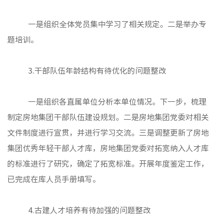
一是组织全体党员集中学习了相关规定。二是举办专
题培训。
3.干部队伍年龄结构有待优化的问题整改
一是组织各直属单位分析本单位情况。下一步，梳理
制定房地集团干部队伍建设规划。二是房地集团党委对相关
文件制度进行宣贯，并进行学习交流。三是调整更新了房地
集团优秀年轻干部人才库，房地集团党委对拓宽纳入人才库
的标准进行了研究，确定了拓宽标准。开展年度鉴定工作，
已完成在库人员手册填写。
4.古建人才培养有待加强的问题整改