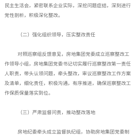
群团工
民主生活会，紧密联系企业实际，深挖问题症结，深刻进行
党性剖析，积极深化整改。
核心理
（二）强化组织领导，压实整改责任
品牌标
文化动
对照巡察组反馈意见，房地集团党委成立巡察整改工
社会责
作领导小组，房地集团党委书记切实履行巡察整改第一责任
榜样力
人职责，带头认领问题，牵头整改，审议巡察整改工作方案
及清单，细化责任，积极沟通，有序推进，确保巡察整改工
作保质保量落实到位。
（三）严肃监督问责，推动整改落地
房地产
房地纪委牵头成立监督执纪组，协助房地集团党委制
物业服