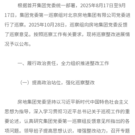
媒体聚
根据首开集团党委统一部署，
2025年8月17日至9月
视频新
17日，集团党委第一巡察组对
北京房地集团有限公司
党委进
行了巡察。
2025年10月28日，巡察组向
房地集团党委反馈
了巡察意见。按照巡察工作有关要求，现将巡察整改进展情
非经资
况予以公布。
城市更
房地产
一、履行政治责任，全力组织推进整改工作
物业管
建筑工
（一）提高政治站位，强化巡察整改
境外业
投资与
房地集团党委坚持以习近平新时代中国特色社会主义
思想为指导，深入学习贯彻习近平总书记关于巡视工作的重
要论述，认真研究集团党委第一巡察组反馈意见所指出的各
党建工
纪检监
项问题。领导班子提高思想认识，增强整改动力，召开专题