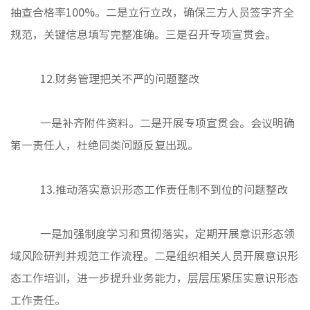
抽查合格率
100%。二是
立行立改，确保三方人员签字齐全
规范，关键信息填写完整准确。三是召开专项宣贯会。
12.财务管理把关不严的问题整改
一是补齐附件资料。二是开展专项宣贯会。会议明确
第一责任人，杜绝同类问题反复出现。
13.推动落实意识形态工作责任制不到位的问题整改
一是加强制度学习和贯彻落实，定期开展意识形态领
域风险研判并规范工作流程。二是组织相关人员开展意识形
态工作培训，进一步提升业务能力，层层压紧压实意识形态
工作责任。