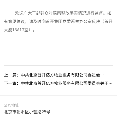
欢迎广大干部群众对巡察整改落实情况进行监督。如
有意见建议，请及时向首开集团党委巡察办公室反映（首开
大厦13A12室）。
上一篇：中共北京首开亿方物业服务有限公司委员会关于首开集团第二届党委第七轮巡察整改进展情况的通报
下一篇：中共北京首开亿方物业服务有限公司委员会关于首开集团第二届党委第七轮巡察整改进展情况的通报
公司地址
北京市朝阳区小营路25号