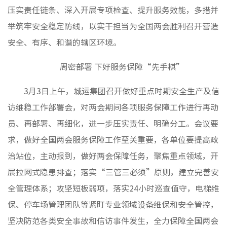
媒体聚
压实责任链条、深入开展专项检查、提升服务效能，多措并
视频新
举筑牢安全稳定防线，以实干担当为全国两会胜利召开营造
安全、有序、和谐的辖区环境。
周密部署 下好服务保障“先手棋”
非经资
城市更
3月3日上午，城运集团召开做好重点时期安全生产及信
房地产
访维稳工作部署会，对两会期间各项服务保障工作进行再动
物业管
员、再部署、再细化，进一步压实责任、明确分工。会议要
建筑工
求，做好全国两会服务保障工作至关重要，各单位要提高政
境外业
治站位，主动报到，做好两会保障任务，聚焦重点领域，开
投资与
展拉网式隐患排查；落实“三管三必须”原则，建立完善安
全管理体系；攻坚短板弱项，落实24小时巡查值守，电梯维
党建工
保、停车场管理团队等紧盯专业领域设备维保和安全管控，
纪检监
坚决防范各类安全事故和信访事件发生，全力保障全国两会