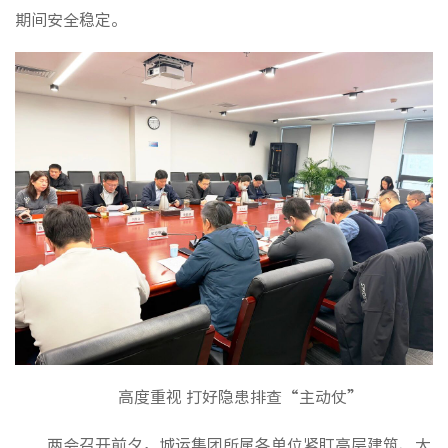
群团工
期间安全稳定。
核心理
品牌标
文化动
社会责
榜样力
高度重视 打好隐患排查“主动仗”
房地产
物业服
两会召开前夕，城运集团所属各单位紧盯高层建筑、大