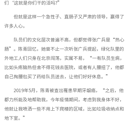
们‘这就是你们干的活吗?”
但就是这样一个急性子、直肠子又严肃的领导，赢得了
许多人心。
队员们的文化层次普遍不高，但都觉得张广兵是“热心
肠”。陈青回忆，她曾不止一次听张广兵提起，绿化队里的
外地工人们只身在北京闯荡，实属不易，“一有队员生病，
比如头疼脑热但舍不得花钱去医院，或者有人腰扭了，他都
自己掏腰包买了药给队员送去，让他们好好休息。”
2019年5月，陈青被查出罹患早期牙龈癌，“之后，他
都力所能及地帮助我，今年疫情期间，考虑到我身体不好，
他就让我喷洒一些不用上下爬楼的区域，比如垃圾收纳点和
地下室。”