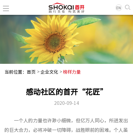
EN
集团简
领导团
历史沿
当前位置：
首页
企业文化
榜样力量
组织架
企业荣
感动社区的首开“花匠”
经典项
2020-09-14
集团新
一个人的力量也许渺小细微，但亿万人同心，所迸发出
基层动
的巨大合力，必将冲破一切障碍，战胜眼前的困难。个人虽