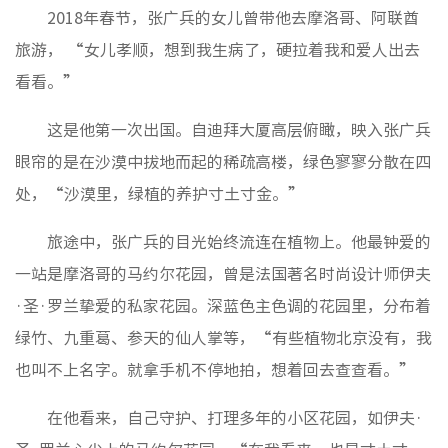
2018年春节，张广兵的女儿曾带他去摩洛哥、阿联酋
旅游， “女儿孝顺，想到我生病了，硬拉着我和爱人出去
看看。”
这是他第一次出国。自迪拜大厦高层俯瞰，映入张广兵
眼帘的是在沙漠中拔地而起的稀疏高楼，绿色寥寥分散在四
处，“沙漠里，绿植的养护寸土寸金。”
旅途中，张广兵的目光始终流连在植物上。他最钟爱的
一站是摩洛哥的马约尔花园，曾是法国著名时尚设计师伊夫
·圣·罗兰挚爱的私家花园。深蓝色主色调的花园里，分布着
绿竹、九重葛、参天的仙人掌等，“有些植物北京没有，我
也叫不上名字。就拿手机不停地拍，想着回去查查看。”
在他看来，自己守护、打理多年的小区花园，如伊夫·