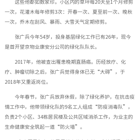
这些他都如数家珍。小区内的草坪每20天至1个月修剪
群团工
一次，花灌木每年修剪3次：开春一次、夏至前一次、晚秋
一次，乔木在刮风、暴雨、大雪天气定期修剪。
核心理
张广兵今年54岁，投身基层绿化工作已有26年，现今
品牌标
是首开望京物业康安分公司的绿化队队长。
文化动
社会责
2017年，他被查出罹患晚期直肠癌。历经放疗、化
榜样力
疗、肿瘤切除之后，张广兵觉得身体已无“大碍”，于
2018年又重返岗位。
今年春节，张广兵放弃休假，除了绿化养护，在抗击疫
情工作中，他带领绿化队的9名工人组成“防疫消毒队”，
负责2个小区、34栋居民楼及公共区域消杀工作，为业主的
生命健康安全筑起一道“防火墙”。
房地产
物业服