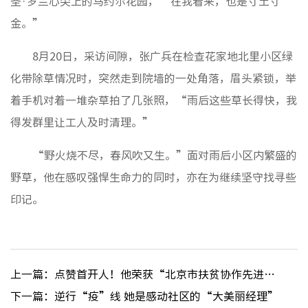
圣·罗兰心尖上的马约尔花园，“在我看来，也是寸土寸
金。”
8月20日，采访间隙，张广兵在检查花家地北里小区绿
化带除草情况时，突然走到院墙的一处角落，眉头紧锁，举
着手机对着一堆杂草拍了几张照，“雨后这些草长得快，我
得发群里让工人及时清理。”
“野火烧不尽，春风吹又生。”面对雨后小区内繁盛的
野草，他在感叹强悍生命力的同时，亦在为继续坚守找寻些
印记。
上一篇：点赞首开人！他荣获“北京市扶贫协作先进个人”称号
下一篇：逆行“疫”线 她是感动社区的“大美丽经理”