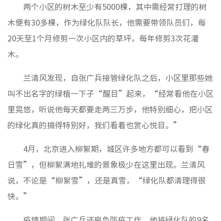
两个小区的树木至少有5000棵，其中需经常打理的树
木便有30多棵，作为绿化队队长，他需要带领队员们，每
20天至1个月修剪一次小区内的草坪，每年修剪3次花灌
木。
兰清风发现，自张广兵接管绿化队之后，小区里那些她
叫不出名字的绿植一下子“醒目”起来，“经常看他在小区
里晃悠，听说他每天都要走两三万步，他特别细心，把小区
的绿化真的搞得特别好，我们看着也赏心悦目。”
4月，北京进入柳絮期，城区许多地方都可以看到“春
日雪”，但柳絮满地扎堆的景象极少在这里出现。兰清风
说，不论是“柳絮雪”，还是真雪，“绿化队都清理得很
快。”
疫情期间，张广兵还肩负防疫工作，他将绿化队的9名