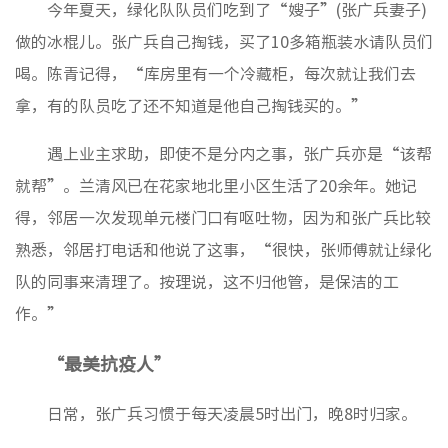
今年夏天，绿化队队员们吃到了“嫂子”(张广兵妻子)
做的冰棍儿。张广兵自己掏钱，买了10多箱瓶装水请队员们
喝。陈青记得，“库房里有一个冷藏柜，每次就让我们去
拿，有的队员吃了还不知道是他自己掏钱买的。”
遇上业主求助，即使不是分内之事，张广兵亦是“该帮
就帮”。兰清风已在花家地北里小区生活了20余年。她记
得，邻居一次发现单元楼门口有呕吐物，因为和张广兵比较
熟悉，邻居打电话和他说了这事，“很快，张师傅就让绿化
队的同事来清理了。按理说，这不归他管，是保洁的工
作。”
“最美抗疫人”
日常，张广兵习惯于每天凌晨5时出门，晚8时归家。