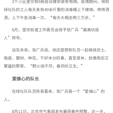
2个小区里仅有6栋居民楼安装有电梯。疫情期间，他和
非经服
绿化队的工人每天身背40余斤重的消毒桶上下楼梯，喷喷洒
洒，上下午各消毒一次，“每天大概走两三万步。”
6月，望京街道工作委员会授予张广兵“最美抗疫
人”称号。
谈及未来，张广兵说，他还是想和队员一起继续挖土、
栽苗、整树、种花，干好本分的事，直至退休，就像雨后又
繁盛的野草，“野火烧不尽，春风吹又生。”
爱操心的队长
在绿化队队员陈青看来，张广兵是一个“爱操心”的
人。
8月11日，北京市气象局发布暴雨黄色预警。这一天，