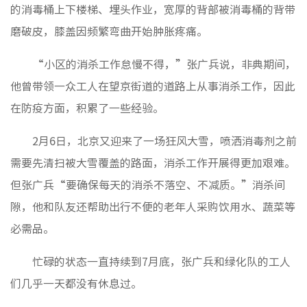
的消毒桶上下楼梯、埋头作业，宽厚的背部被消毒桶的背带
磨破皮，膝盖因频繁弯曲开始肿胀疼痛。
“小区的消杀工作怠慢不得，”张广兵说，非典期间，
他曾带领一众工人在望京街道的道路上从事消杀工作，因此
在防疫方面，积累了一些经验。
2月6日，北京又迎来了一场狂风大雪，喷洒消毒剂之前
需要先清扫被大雪覆盖的路面，消杀工作开展得更加艰难。
但张广兵“要确保每天的消杀不落空、不减质。”消杀间
隙，他和队友还帮助出行不便的老年人采购饮用水、蔬菜等
必需品。
忙碌的状态一直持续到7月底，张广兵和绿化队的工人
们几乎一天都没有休息过。