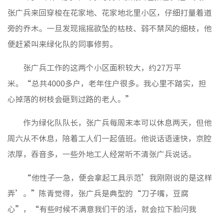
张广兵来回穿梭在花家地、花家地北里小区，仔细打量着道
旁的乔木。一旦发现摇摇欲坠的枯枝、弱不禁风的细枝，他
便赶紧叫来绿化队的同事修剪。
张广兵工作的这两个小区面积较大，约27万平
米。“总共4000多户，老年住户很多。我心里不踏实，担
心掉落的树枝会砸到过路的老人。”
作为绿化队队长，张广兵每周末本可以休息两天，但他
周六从不休息，陪着工人们一起值班。他说话语速快，京腔
浓厚，吞音多，一些外地工人经常听不清张广兵说话。
“他性子一急，便会拿起工具示范’我刚刚说的是这样
弄’。”陈青觉得，张广兵是典型的“刀子嘴，豆腐
心”，“有些时候不满意我们干的活，就会拉下脸问我