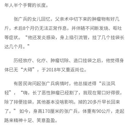
年人半个手臂的长度。
张广兵的女儿回忆，父亲术中切下来的肿瘤物有好几
斤，术后8个月仍无法正常作息，并伴随不间断发烧、呕吐
等症状。“他还发炎感染，身上插引流管，挂了几个挂袋长
达几个月。”
历经放疗、化疗、肿瘤切除、造口挂袋之后，他觉得身
体已无“大碍”，于2018年又重返岗位。
有居民询问起张广兵病情时，他总描述得“云淡风
轻”，“嗨，长了恶性肿瘤已经割了，我现在胃口好得很，
除了排便挂袋，其他基本没啥影响。掉的20多斤早长回来
了。” 如今，身高170厘米的张广兵，体重有90公斤，走起
路来精神十足、笑意盈盈。