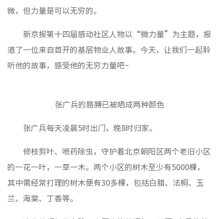
媒体聚
微，但力量是可以无穷的。
视频新
新京报第十四届感动社区人物以“微力量”为主题，报
道了一位来自首开的基层物业人故事。今天，让我们一起聆
非经资
听他的故事，感受他的无穷力量吧~
城市更
房地产
张广兵的胳膊已被晒成两种颜色
物业管
建筑工
张广兵每天凌晨5时出门，晚8时归家。
境外业
修枝剪叶、喷药除虫，守护着北京朝阳区两个老旧小区
投资与
的一花一叶，一草一木。两个小区的树木至少有5000棵，
其中需经常打理的树木便有30多棵，包括白腊、法桐、玉
党建工
兰、海棠、丁香等。
纪检监