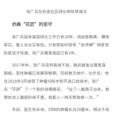
张广兵在检查社区绿化带除草情况
抗癌“花匠”的坚守
张广兵投身基层绿化工作已有26年，他皮肤黝黑，腰背
厚实，看上去壮实有劲。只有那些时常和“张师傅”唠家常
的居民才知道，张广兵罹患癌症已有3年。
2017年秋，张广兵突然高烧不退，随后被查出罹患直
肠癌，恶性肿瘤已发展到晚期。历经数次放疗、化疗后，他
在2018年3月接受了肿瘤切除术和开造口挂袋术。张广
兵“开辟”了一个新的排便路径，“扯了一截肠子出来，粪
便就流入腹部的袋子里。我爱人一两天帮我换一次。”
术后，医生告诉他，切除的肿瘤长达20厘米，相当于成