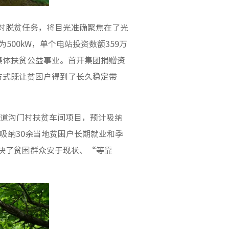
针对脱贫任务，将目光准确聚焦在了光
500kW，单个电站投资数额359万
集体扶贫公益事业。首开集团捐赠资
方式既让贫困户得到了长久稳定带
五道沟门村扶贫车间项目，预计吸纳
计吸纳30余当地贫困户长期就业和季
解决了贫困群众安于现状、“等靠