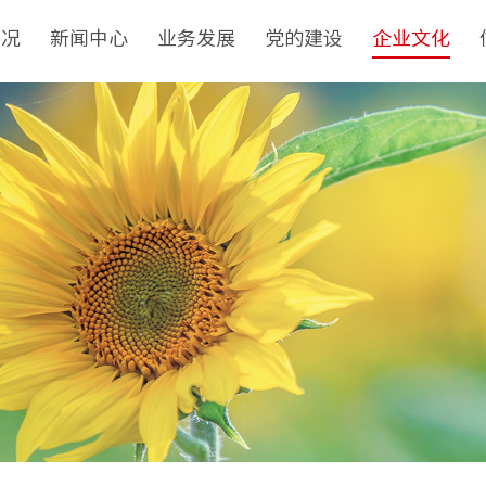
概况
新闻中心
业务发展
党的建设
企业文化
介
集团新闻
非经资产管理运营
党建工作
核心理念
队
基层动态
城市更新
纪检监察
品牌标识
革
媒体聚焦
房地产开发经营
群团工作
文化动态
构
视频新闻
物业管理与服务
社会责任
誉
建筑工程
榜样力量
目
境外业务
投资与资产管理