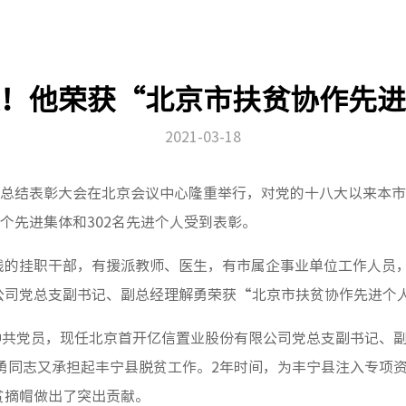
！他荣获“北京市扶贫协作先进
2021-03-18
作总结表彰大会在北京会议中心隆重举行，对党的十八大以来本
0个先进集体和302名先进个人受到表彰。
线的挂职干部，有援派教师、医生，有市属企事业单位工作人员
公司党总支副书记、副总经理解勇荣获“北京市扶贫协作先进个
，中共党员，现任北京首开亿信置业股份有限公司党总支副书记、
勇同志又承担起丰宁县脱贫工作。2年时间，为丰宁县注入专项资金7
贫摘帽做出了突出贡献。