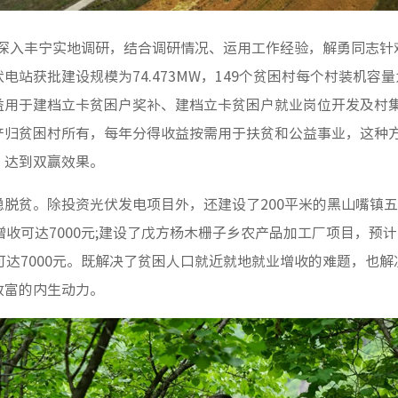
勇深入丰宁实地调研，结合调研情况、运用工作经验，解勇同志
站获批建设规模为74.473MW，149个贫困村每个村装机容量为
益用于建档立卡贫困户奖补、建档立卡贫困户就业岗位开发及村
产归贫困村所有，每年分得收益按需用于扶贫和公益事业，这种
，达到双赢效果。
脱贫。除投资光伏发电项目外，还建设了200平米的黑山嘴镇
增收可达7000元;建设了戊方杨木栅子乡农产品加工厂项目，预
可达7000元。既解决了贫困人口就近就地就业增收的难题，也
致富的内生动力。