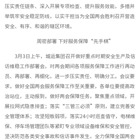
媒体聚
压实责任链条、深入开展专项检查、提升服务效能，多措并
视频新
举筑牢安全稳定防线，以实干担当为全国两会胜利召开营造
安全、有序、和谐的辖区环境。
周密部署 下好服务保障“先手棋”
非经资
城市更
3月3日上午，城运集团召开做好重点时期安全生产及信
房地产
访维稳工作部署会，对两会期间各项服务保障工作进行再动
物业管
员、再部署、再细化，进一步压实责任、明确分工。会议要
建筑工
求，做好全国两会服务保障工作至关重要，各单位要提高政
境外业
治站位，主动报到，做好两会保障任务，聚焦重点领域，开
投资与
展拉网式隐患排查；落实“三管三必须”原则，建立完善安
全管理体系；攻坚短板弱项，落实24小时巡查值守，电梯维
党建工
保、停车场管理团队等紧盯专业领域设备维保和安全管控，
纪检监
坚决防范各类安全事故和信访事件发生，全力保障全国两会