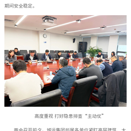
群团工
期间安全稳定。
核心理
品牌标
文化动
社会责
榜样力
高度重视 打好隐患排查“主动仗”
房地产
物业服
两会召开前夕，城运集团所属各单位紧盯高层建筑、大