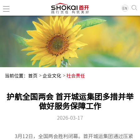
EN
集团简
领导团
历史沿
当前位置：
首页
企业文化
社会责任
组织架
企业荣
护航全国两会 首开城运集团多措并举
经典项
做好服务保障工作
2026-03-17
集团新
基层动
3月12日，全国两会胜利闭幕。首开城运集团通过压紧