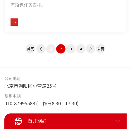
严治党任务安排。
首页
1
2
3
4
末页
公司地址
北京市朝阳区小营路25号
联系电话
010-87995588 (工作日8:30—17:30)
首开网群