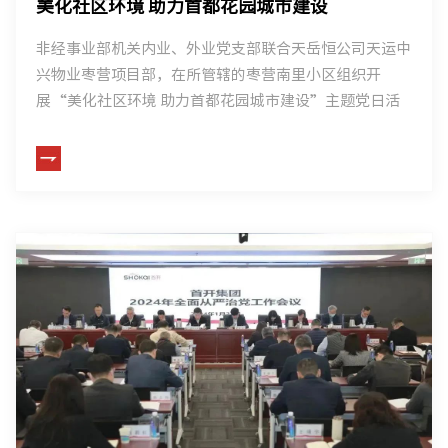
美化社区环境 助力首都花园城市建设
非经事业部机关内业、外业党支部联合天岳恒公司天运中
兴物业枣营项目部，在所管辖的枣营南里小区组织开
展“美化社区环境 助力首都花园城市建设”主题党日活
动。