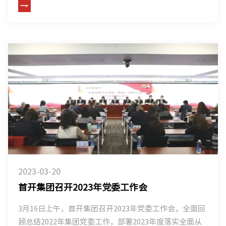
2023-03-20
首开集团召开2023年党委工作会
3月16日上午，首开集团召开2023年党委工作会，全面回
顾总结2022年集团党委工作，部署2023年度落实全面从