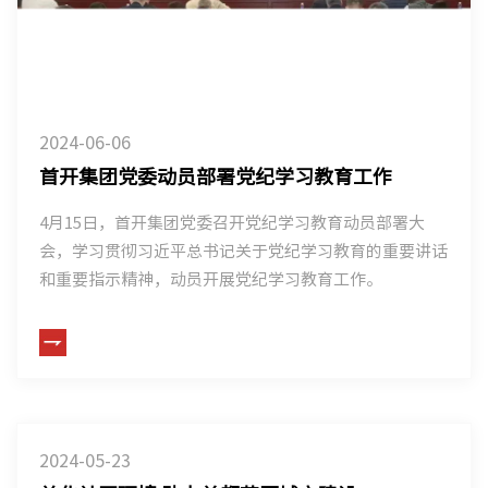
非经服
2024-06-06
首开集团党委动员部署党纪学习教育工作
4月15日，首开集团党委召开党纪学习教育动员部署大
会，学习贯彻习近平总书记关于党纪学习教育的重要讲话
和重要指示精神，动员开展党纪学习教育工作。
2024-05-23