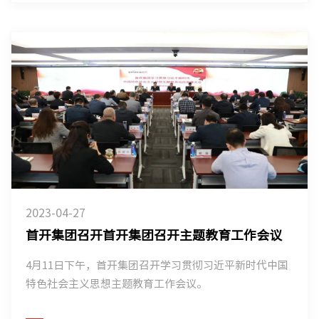
2023-04-27
首开集团召开首开集团召开主题教育工作会议
4月11日下午，首开集团召开学习贯彻习近平新时代中国
特色社会主义思想主题教育工作会议。